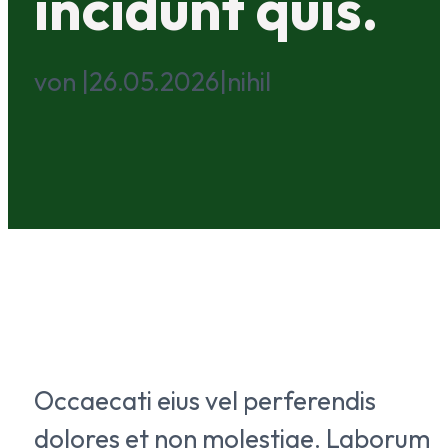
incidunt quis.
von
|
26.05.2026
|
nihil
Occaecati eius vel perferendis
dolores et non molestiae. Laborum