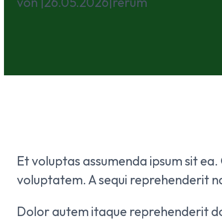
von
|
26.05.2026
|
rerum
Et voluptas assumenda ipsum sit ea. Q
voluptatem. A sequi reprehenderit n
Dolor autem itaque reprehenderit d