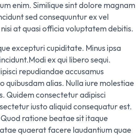
rerum enim. Similique sint dolore magnam
 incidunt sed consequuntur ex vel
isi at quasi officia voluptatem debitis.
ue excepturi cupiditate. Minus ipsa
ncidunt.Modi ex qui libero sequi.
dipisci repudiandae accusamus
 quibusdam alias. Nulla iure molestiae
s. Quidem consectetur adipisci
sectetur iusto aliquid consequatur est.
 Quod ratione beatae sit itaque
atae quaerat facere laudantium quae